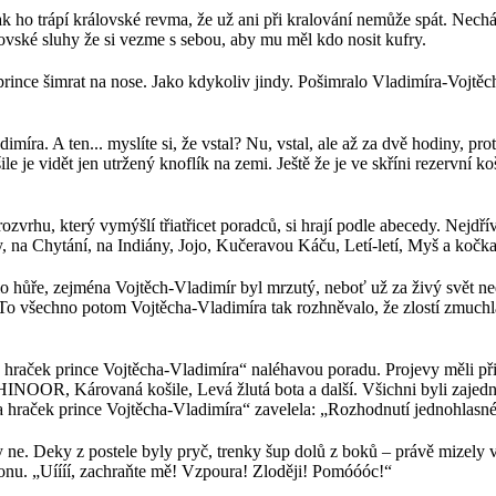
Tak ho trápí královské revma, že už ani při kralování nemůže spát. Ne
lovské sluhy že si vezme s sebou, aby mu měl kdo nosit kufry.
ince šimrat na nose. Jako kdykoliv jindy. Pošimralo Vladimíra-Vojtěcha,
íra. A ten... myslíte si, že vstal? Nu, vstal, ale až za dvě hodiny, pr
šile je vidět jen utržený knoflík na zemi. Ještě že je ve skříni rezervní
o rozvrhu, který vymýšlí třiatřicet poradců, si hrají podle abecedy. Nej
na Chytání, na Indiány, Jojo, Kučeravou Káču, Letí-letí, Myš a kočka a
o hůře, zejména Vojtěch-Vladimír byl mrzutý, neboť už za živý svět ned
 To všechno potom Vojtěcha-Vladimíra tak rozhněvalo, že zlostí zmuchlal 
 hraček prince Vojtěcha-Vladimíra“ naléhavou poradu. Projevy měli př
OR, Károvaná košile, Levá žlutá bota a další. Všichni byli zajedno,
a hraček prince Vojtěcha-Vladimíra“ zavelela: „Rozhodnutí jednohlasn
ne. Deky z postele byly pryč, trenky šup dolů z boků – právě mizely ve
onu. „Uíííí, zachraňte mě! Vzpoura! Zloději! Pomóóóc!“