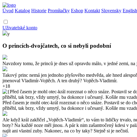
Úvod
Katalog
Historie
Promítačky
Eshop
Kontakt
Slovensky
Englis
Uživatelské konto
y
O princích-dvojčatech, co si nebyli podobní
Navzdory tomu, že princů je dnes už opravdu málo, v jedné zemi, na j
Takový princ nemá jen jednoho plyšového medvěda, ale hned alespoň d
jmenoval Vladimír-Vojtěch. A ten druhý? Vojtěch-Vladimír.
+18
Před časem je mohl otec-král rozeznat o něco snáze. Postavil se do 
přiběhl, tak brzy, vždy umytý, ba dokonce i učesaný. Košile mu vzadu 
Ale když král zakřičel „Vojtěch-Vladimír“, to vám to lidičky trvalo
boty? Na každé noze měl jinou. A pár k nim zašantročený kdesi v palác
najít ani vlastní zuby. Nakonec, na co by taky? Stejně si je nečistí.