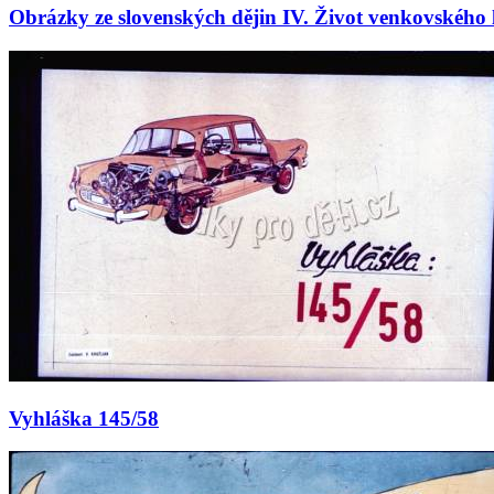
Obrázky ze slovenských dějin IV. Život venkovského li
Vyhláška 145/58