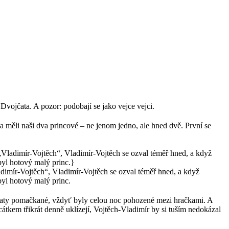
vojčata. A pozor: podobají se jako vejce vejci.
 měli naši dva princové – ne jenom jedno, ale hned dvě. První se
dimír-Vojtěch“, Vladimír-Vojtěch se ozval téměř hned, a když
byl hotový malý princ.
ý, šaty pomačkané, vždyť byly celou noc pohozené mezi hračkami. A
cátkem třikrát denně uklízejí, Vojtěch-Vladimír by si tuším nedokázal