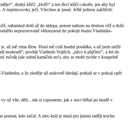
e!“, druhý křičí: „Hoří!“ a ten třecí křičí cokoliv, jen aby byl
 A neprincovsky ječí. Všechno je jasné. Ještě jednou zakřičeli:
í věž, odtamtud dolů až do sklepa, potom nahoru na druhou věž a dolů
í podařilo nepozorovaně vklouznout do pokoje bratra Vladimíra-
 je, až mě zima třese. Honí mě celá hradní posádka, a už jsem utržil
adl neukradl“, povídá Vladimír-Vojtěch, „něco ti půjčím!“, a šel do
stý ručník (ale zubní kartáček ne!), aby se mohl rychle v koupelně
ladimíra, a že zloděje už usilovně hledají, potkali se v pokoji opět
vy už víte, děti... tak si vzpomene, jak v noci běhal po hradě v
 poznat, kdo začal. A otec-král je musí pro jistotu raději trochu