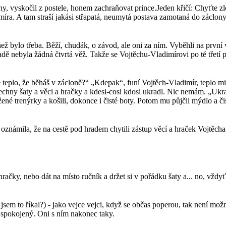
 vyskočil z postele, honem zachraňovat prince.Jeden křičí: Chyťte zloděj
íra. A tam straší jakási střapatá, neumytá postava zamotaná do záclony.
než bylo třeba. Běží, chudák, o závod, ale oni za ním. Vyběhli na prvn
hradě nebyla žádná čtvrtá věž. Takže se Vojtěchu-Vladimírovi po té třet
vé teplo, že běháš v zácloně?“ „Kdepak“, funí Vojtěch-Vladimír, teplo mi
všechny šaty a věci a hračky a kdesi-cosi kdosi ukradl. Nic nemám. „Ukr
ené trenýrky a košili, dokonce i čisté boty. Potom mu půjčil mýdlo a či
námila, že na cestě pod hradem chytili zástup věcí a hraček Vojtěcha-V
ačky, nebo dát na místo ručník a držet si v pořádku šaty a... no, vždyť 
em to říkal?) - jako vejce vejci, když se občas poperou, tak není možno
la spokojený. Oni s ním nakonec taky.