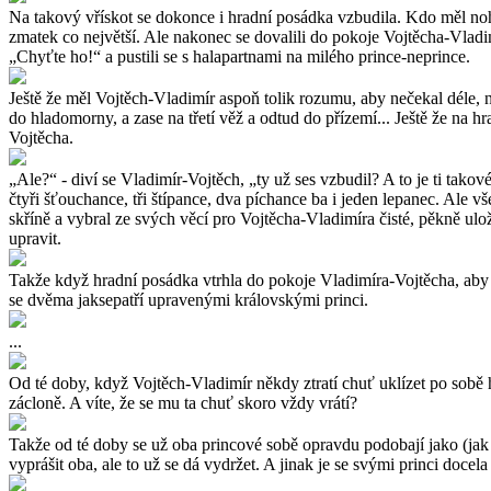
Na takový vřískot se dokonce i hradní posádka vzbudila. Kdo měl nohy,
zmatek co největší. Ale nakonec se dovalili do pokoje Vojtěcha-Vladim
„Chyťte ho!“ a pustili se s halapartnami na milého prince-neprince.
Ještě že měl Vojtěch-Vladimír aspoň tolik rozumu, aby nečekal déle, 
do hladomorny, a zase na třetí věž a odtud do přízemí... Ještě že na 
Vojtěcha.
„Ale?“ - diví se Vladimír-Vojtěch, „ty už ses vzbudil? A to je ti tako
čtyři šťouchance, tři štípance, dva píchance ba i jeden lepanec. Ale 
skříně a vybral ze svých věcí pro Vojtěcha-Vladimíra čisté, pěkně ulož
upravit.
Takže když hradní posádka vtrhla do pokoje Vladimíra-Vojtěcha, aby oz
se dvěma jaksepatří upravenými královskými princi.
...
Od té doby, když Vojtěch-Vladimír někdy ztratí chuť uklízet po sobě hr
zácloně. A víte, že se mu ta chuť skoro vždy vrátí?
Takže od té doby se už oba princové sobě opravdu podobají jako (jak js
vyprášit oba, ale to už se dá vydržet. A jinak je se svými princi doce