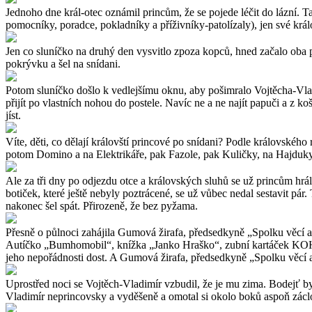
Jednoho dne král-otec oznámil princům, že se pojede léčit do lázní. 
pomocníky, poradce, pokladníky a příživníky-patolízaly), jen své krá
Jen co sluníčko na druhý den vysvitlo zpoza kopců, hned začalo oba pr
pokrývku a šel na snídani.
Potom sluníčko došlo k vedlejšímu oknu, aby pošimralo Vojtěcha-Vladim
přijít po vlastních nohou do postele. Navíc ne a ne najít papuči a z ko
jíst.
Víte, děti, co dělají královští princové po snídani? Podle královskéh
potom Domino a na Elektrikáře, pak Fazole, pak Kuličky, na Hajduky, 
Ale za tři dny po odjezdu otce a královských sluhů se už princům hrál
botiček, které ještě nebyly poztrácené, se už vůbec nedal sestavit pár.
nakonec šel spát. Přirozeně, že bez pyžama.
Přesně o půlnoci zahájila Gumová žirafa, předsedkyně „Spolku věcí a
Autíčko „Bumhomobil“, knížka „Janko Hraško“, zubní kartáček KOHINO
jeho nepořádnosti dost. A Gumová žirafa, předsedkyně „Spolku věcí 
Uprostřed noci se Vojtěch-Vladimír vzbudil, že je mu zima. Bodejť by 
Vladimír neprincovsky a vyděšeně a omotal si okolo boků aspoň zácl