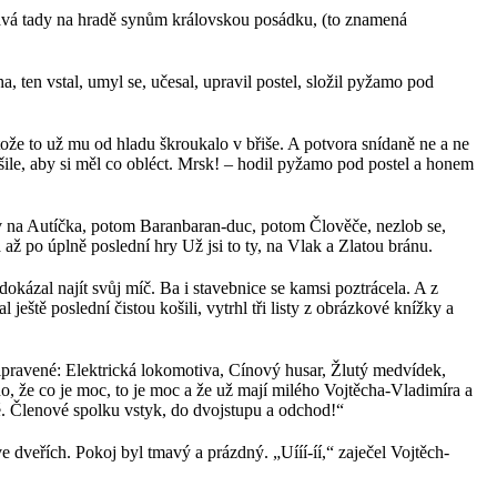
chává tady na hradě synům královskou posádku, (to znamená
 ten vstal, umyl se, učesal, upravil postel, složil pyžamo pod
otože to už mu od hladu škroukalo v břiše. A potvora snídaně ne a ne
 košile, aby si měl co obléct. Mrsk! – hodil pyžamo pod postel a honem
dřív na Autíčka, potom Baranbaran-duc, potom Člověče, nezlob se,
ž po úplně poslední hry Už jsi to ty, na Vlak a Zlatou bránu.
okázal najít svůj míč. Ba i stavebnice se kamsi poztrácela. A z
ještě poslední čistou košili, vytrhl tři listy z obrázkové knížky a
ipravené: Elektrická lokomotiva, Cínový husar, Žlutý medvídek,
 že co je moc, to je moc a že už mají milého Vojtěcha-Vladimíra a
é. Členové spolku vstyk, do dvojstupu a odchod!“
 dveřích. Pokoj byl tmavý a prázdný. „Uííí-íí,“ zaječel Vojtěch-