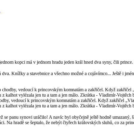
h
ednom kopci má v jednom hradu jeden král hned dva syny, čili prince. D
va. Knížky a stavebnice a všechno možné a cojávímco... Ještě i jména
chodby, vedoucí k princovským komnatám a zakřičel. Když zakřičel „Vla
z kalhot vylézala jen tu a tam a jen málo. Zkrátka - Vladimír-Vojtěch 
, než se panu synovi uráčilo! A navíc byl obyčejně ještě hodně umazan
i. Na hradě se šeptalo, že nebýt čtyřech královských sluhů, co za prin