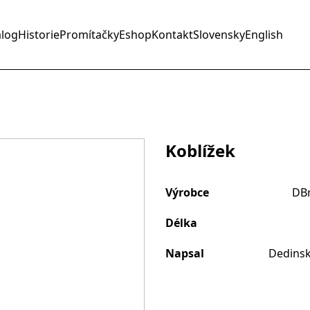
alog
Historie
Promítačky
Eshop
Kontakt
Slovensky
English
Koblížek
Výrobce
DBr
Délka
Napsal
Dedinsk