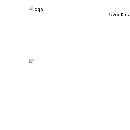
Úvod
Kat
y