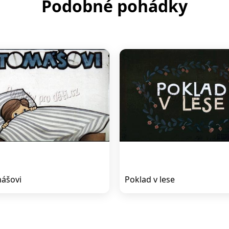
Podobné pohádky
ášovi
Poklad v lese