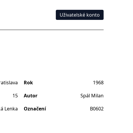
Uživatelské konto
atislava
Rok
1968
15
Autor
Spál Milan
á Lenka
Označení
B0602