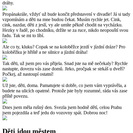
dráhy.
Propánakrále, vždyť už bude končit představení v divadle! Já si tady
vzpomínám a děti na mne budou čekat. Musím rychle jet. Cink,
cink, nazdar, děti z jeslí, vy ale umíte pěkně chodit na vycházku.
Hezky v řadě, po chodníku, držíte se za ruce, nikdo neopouští svou
řadu. Tak se mi to líbí.
Ale co ty, kluku? Copak se na koloběžce jezdí v jízdní dráze? Pro
koloběžku je hřiště a ne silnice a jízdní dráha!
Tak děti, už jsem pro vás přijela. Snad jste na mě nečekaly? Rychle
nastupte, dovezu vás zase domů. Jirko, pročpak se strkáš u dveří?
Počkej, až nastoupí ostatní!
Už jste, děti, doma. Pamatujete si dobře, co jsem vám vyprávěla, a
budete na ulicích opatrné. Protože jste byly rozumné, ráda vás zase
příště povezu.
Dnes jsem měla rušný den. Svezla jsem hodně dětí, celou Prahu
jsem pojezdila a teď jedu do vozovny spát. Dobrou noc!
Děti jdou městem