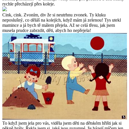
rychle přecházejí přes koleje.
Cink, cink. Zvoním, div že si neutrhnu zvonek. Ty kluku
neposlušný, co děláš na kolejích, když mám já zelenou! Tys utekl
mamince a já bych tě málem přejela. Až se celá třesu, jak jsem
musela prudce zabrzdit, děti, abych ho nepřejela!
To když jsem jela pro vás, viděla jsem děti na dětském hřišti jak si
pěkně hrály. Řekla jsem si, jaké jsou rozumné, že házejí míčem jen