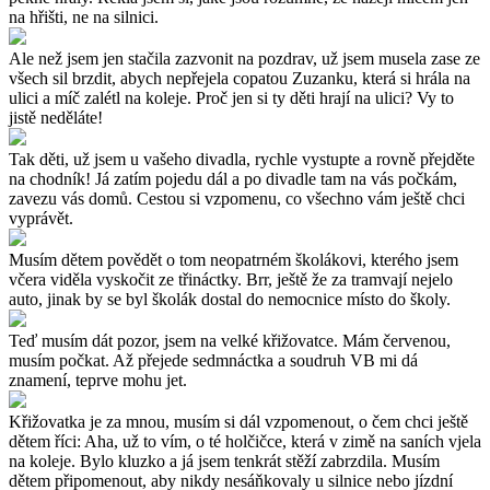
na hřišti, ne na silnici.
Ale než jsem jen stačila zazvonit na pozdrav, už jsem musela zase ze
všech sil brzdit, abych nepřejela copatou Zuzanku, která si hrála na
ulici a míč zalétl na koleje. Proč jen si ty děti hrají na ulici? Vy to
jistě neděláte!
Tak děti, už jsem u vašeho divadla, rychle vystupte a rovně přejděte
na chodník! Já zatím pojedu dál a po divadle tam na vás počkám,
zavezu vás domů. Cestou si vzpomenu, co všechno vám ještě chci
vyprávět.
Musím dětem povědět o tom neopatrném školákovi, kterého jsem
včera viděla vyskočit ze třináctky. Brr, ještě že za tramvají nejelo
auto, jinak by se byl školák dostal do nemocnice místo do školy.
Teď musím dát pozor, jsem na velké křižovatce. Mám červenou,
musím počkat. Až přejede sedmnáctka a soudruh VB mi dá
znamení, teprve mohu jet.
Křižovatka je za mnou, musím si dál vzpomenout, o čem chci ještě
dětem říci: Aha, už to vím, o té holčičce, která v zimě na saních vjela
na koleje. Bylo kluzko a já jsem tenkrát stěží zabrzdila. Musím
dětem připomenout, aby nikdy nesáňkovaly u silnice nebo jízdní