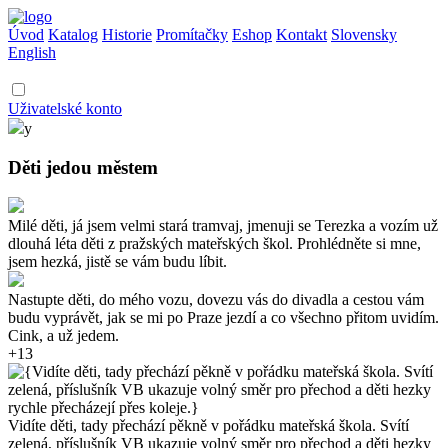
Úvod
Katalog
Historie
Promítačky
Eshop
Kontakt
Slovensky
English
Uživatelské konto
y
Děti jedou městem
Milé děti, já jsem velmi stará tramvaj, jmenuji se Terezka a vozím už
dlouhá léta děti z pražských mateřských škol. Prohlédněte si mne,
jsem hezká, jistě se vám budu líbit.
Nastupte děti, do mého vozu, dovezu vás do divadla a cestou vám
budu vyprávět, jak se mi po Praze jezdí a co všechno přitom uvidím.
Cink, a už jedem.
+13
Vidíte děti, tady přechází pěkně v pořádku mateřská škola. Svítí
zelená, příslušník VB ukazuje volný směr pro přechod a děti hezky