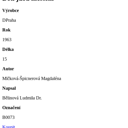
Výrobce
DPraha
Rok
1963
Délka
15
Autor
Mlčková-Špicnerová Magdaléna
Napsal
Bělinová Ludmila Dr.
Označení
B0073
Koupit