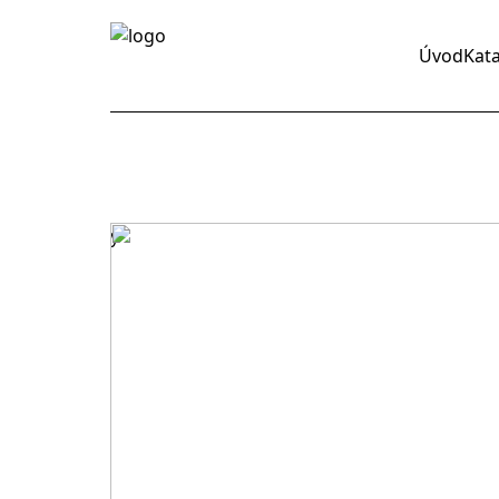
Úvod
Kat
y