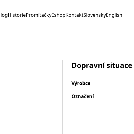
alog
Historie
Promítačky
Eshop
Kontakt
Slovensky
English
Dopravní situace
Výrobce
Označení