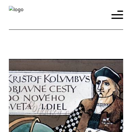
Úvod
Katalog
Historie
Promítačky
Eshop
y
Kontakt
Slovensky
English