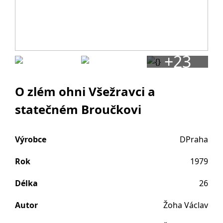
+23
O zlém ohni Všežravci a
statečném Broučkovi
Výrobce
DPraha
Rok
1979
Délka
26
Autor
Žoha Václav