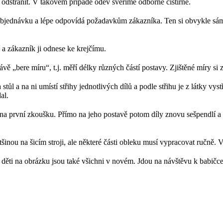
á odstranit. V takovém případě oděv svěříme odborné čistírně.
 objednávku a lépe odpovídá požadavkům zákazníka. Ten si obvykle sám 
 a zákazník ji odnese ke krejčímu.
ě „bere míru“, t.j. měří délky různých částí postavy. Zjištěné míry si za
stůl a na ni umístí střihy jednotlivých dílů a podle střihu je z látky vy
al.
a na první zkoušku. Přímo na jeho postavě potom díly znovu sešpendlí a 
inou na šicím stroji, ale některé části obleku musí vypracovat ručně. V
 děti na obrázku jsou také všichni v novém. Jdou na návštěvu k babičce