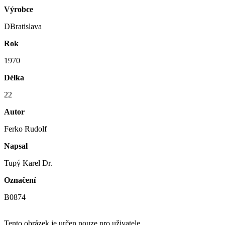
Výrobce
DBratislava
Rok
1970
Délka
22
Autor
Ferko Rudolf
Napsal
Tupý Karel Dr.
Označení
B0874
Tento obrázek je určen pouze pro uživatele