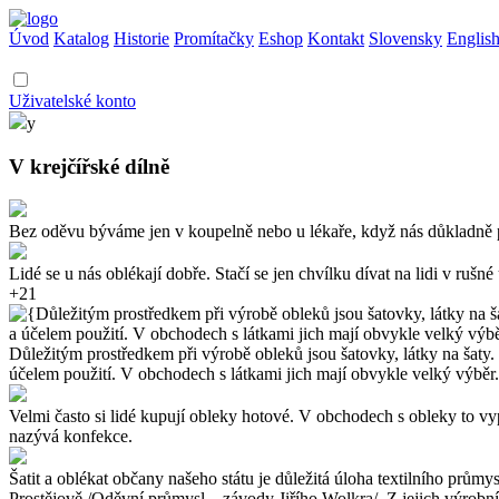
Úvod
Katalog
Historie
Promítačky
Eshop
Kontakt
Slovensky
Englis
Uživatelské konto
y
V krejčířské dílně
Bez oděvu býváme jen v koupelně nebo u lékaře, když nás důkladně proh
Lidé se u nás oblékají dobře. Stačí se jen chvílku dívat na lidi v rušné
+21
Důležitým prostředkem při výrobě obleků jsou šatovky, látky na šaty. V
účelem použití. V obchodech s látkami jich mají obvykle velký výběr.
Velmi často si lidé kupují obleky hotové. V obchodech s obleky to vyp
nazývá konfekce.
Šatit a oblékat občany našeho státu je důležitá úloha textilního prů
Prostějově /Oděvní průmysl – závody Jiřího Wolkra/. Z jejich výrobní