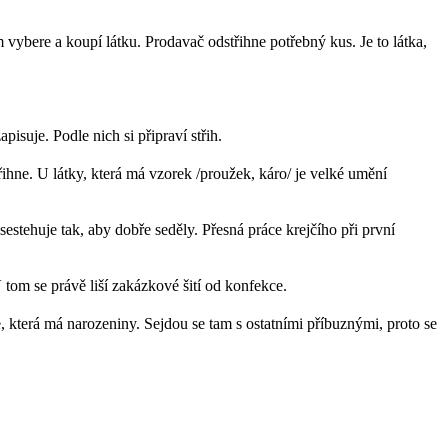
vybere a koupí látku. Prodavač odstřihne potřebný kus. Je to látka,
pisuje. Podle nich si připraví střih.
střihne. U látky, která má vzorek /proužek, káro/ je velké umění
sestehuje tak, aby dobře seděly. Přesná práce krejčího při první
 tom se právě liší zakázkové šití od konfekce.
, která má narozeniny. Sejdou se tam s ostatními příbuznými, proto se