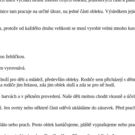
ice tam pracuje na určité úloze, na jedné části obleku. Výsledkem jej
 protože od každého druhu velikosti se musí vyrobit velmi mnoho kusů. 
ou žehličkou.
kem vyrovnává.
boží pro děti a mládež, především obleky. Rodiče sem přicházejí s dětmi, 
 rodiče jim řeknou, zda jim oblek sluší a zda se pro ně hodí.
ých barvách a v pěkném provedení. Naše děti mohou chodit vkusně a úče
sí. Jen svetry nebo některé části oděvů ukládáme do zásuvek. Před pra
 bláto nebo prach. Proto oblek kartáčujeme, pláště vyprašujeme nebo p