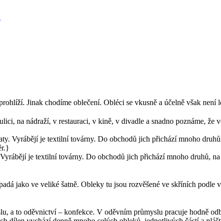
h
líží. Jinak chodíme oblečení. Obléci se vkusně a účelně však není lehké
 ulici, na nádraží, v restauraci, v kině, v divadle a snadno poznáme, že 
yrábějí je textilní továrny. Do obchodů jich přichází mnoho druhů, na š
adá jako ve veliké šatně. Obleky tu jsou rozvěšené ve skříních podle v
myslu, a to oděvnictví – konfekce. V oděvním průmyslu pracuje hodně o
ch dílen vychází denně mnoho celých obleků, jednotlivých částí a pláš