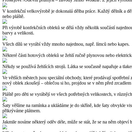
V konfekční velkovýrobě je dokonalá dělba práce. Každý dělník a děln
nebo pláště.
Při výrobě konfekčních obleků se dělá vždy několik součástí najednou,
barvy a velikosti.
Všech dílů se vyrábí vždy mnoho najednou, např. límců nebo kapes.
Některé části hotových obleků se žehlí ručně plynovou nebo elektrick
Někdy se používá žehlících strojů. Látka se současně napařuje a tla
Ve větších městech jsou speciální obchody, které prodávají spotřební z
nový oblek zkoušejí – oblečou si ho, projdou se v něm před zrcadlem a
Pláště pro děti se vyrábějí ve všech potřebných velikostech, v různ
Šaty věšíme na ramínka a ukládáme je do skříně, kde šaty obvykle vi
přikrýváme plátnem.
Jakmile nosíme některý oděv déle, může se stát, že se na něm objeví