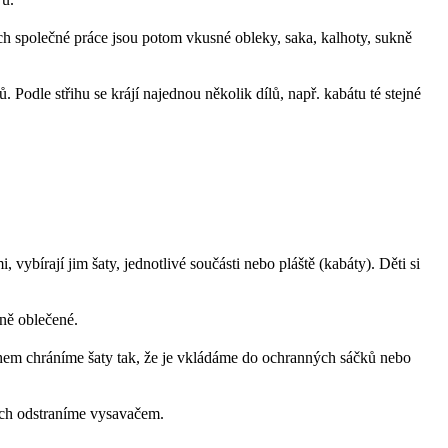
ich společné práce jsou potom vkusné obleky, saka, kalhoty, sukně
Podle střihu se krájí najednou několik dílů, např. kabátu té stejné
vybírají jim šaty, jednotlivé součásti nebo pláště (kabáty). Děti si
lně oblečené.
chem chráníme šaty tak, že je vkládáme do ochranných sáčků nebo
rach odstraníme vysavačem.