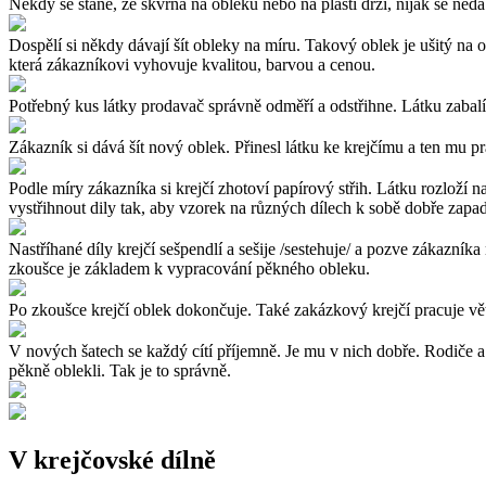
Někdy se stane, že skvrna na obleku nebo na plášti drží, nijak se ned
Dospělí si někdy dávají šít obleky na míru. Takový oblek je ušitý na
která zákazníkovi vyhovuje kvalitou, barvou a cenou.
Potřebný kus látky prodavač správně odměří a odstřihne. Látku zabalí
Zákazník si dává šít nový oblek. Přinesl látku ke krejčímu a ten mu práv
Podle míry zákazníka si krejčí zhotoví papírový střih. Látku rozloží na 
vystřihnout dily tak, aby vzorek na různých dílech k sobě dobře zapad
Nastříhané díly krejčí sešpendlí a sešije /sestehuje/ a pozve zákazník
zkoušce je základem k vypracování pěkného obleku.
Po zkoušce krejčí oblek dokončuje. Také zakázkový krejčí pracuje větš
V nových šatech se každý cítí příjemně. Je mu v nich dobře. Rodiče a
pěkně oblekli. Tak je to správně.
V krejčovské dílně