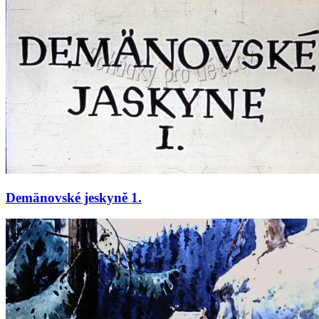
Demänovské jeskyně 1.