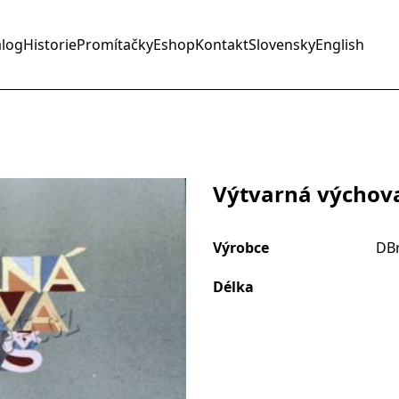
alog
Historie
Promítačky
Eshop
Kontakt
Slovensky
English
Výtvarná výchova n
Výrobce
DBr
Délka