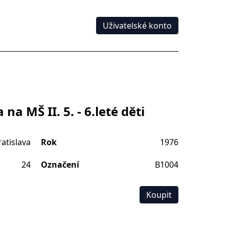
Uživatelské konto
a MŠ II. 5. - 6.leté děti
atislava
Rok
1976
24
Označení
B1004
Koupit