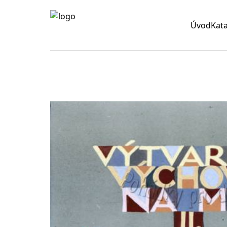
Úvod
Kat
y