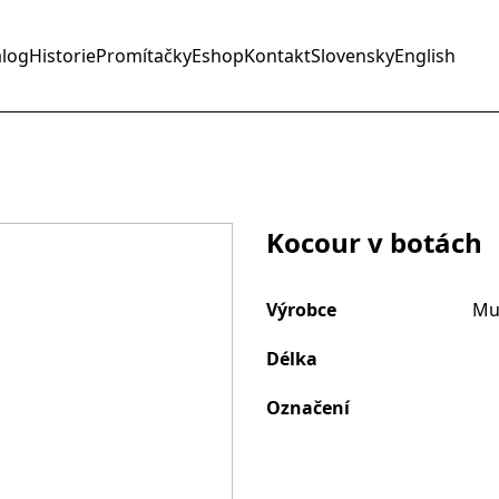
alog
Historie
Promítačky
Eshop
Kontakt
Slovensky
English
Kocour v botách
Výrobce
Mu
Délka
Označení