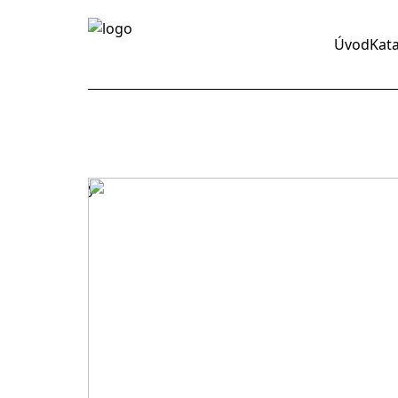
Úvod
Kat
y