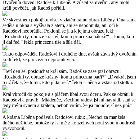
Dvořenín dovedl Radoše k Liběně. A zůstal za dveřmi, aby mohl
králi povědět, jak Radoš pořídil.
Ve skvostném pokojíku visel v zlatém rámu obraz Liběny. Ona sama
seděla u okna a vyšívala zlatem, ani se nepohnula, ani oči k
Radošovi neobrátila. Poklonil se jí a k jejímu obrazu řekl:
„Rozhodni ty, obraze krásný, komu princezna náleží?“ „Tomu, kdo
jí dal řeč,“ řekla princezna tiše a šila dál.
Takto odpověděla Radošovi i druhého dne, avšak závistivý dvořenín
králi řekl, že princezna nepromluvila.
Třetí den šel poslouchat král sám. Radoš se zase ptal obrazu:
„Rozhodni ty, obraze krásný, komu princezna patří?“ „Dvakrát jsem
ti už řekla, že tomu, kdo jí dal řeč,“ řekla Liběna a vstala od stolku.
Král vkročil do pokoje a s pláčem líbal svou dceru. Pak se obrátil k
Radošovi a pravil: „Mládenče, všechnu radost jsi mi navrátil, staň se
tedy mým synem a králem, neboť vidím, že jsi moudřejší než jiní.“
A krásná Liběna podávala Radošovi ruku: „Nechci za manžela
jiného než tebe, protože ty jsi mě z kouzelných pout svou moudrostí
vysvobodil.“