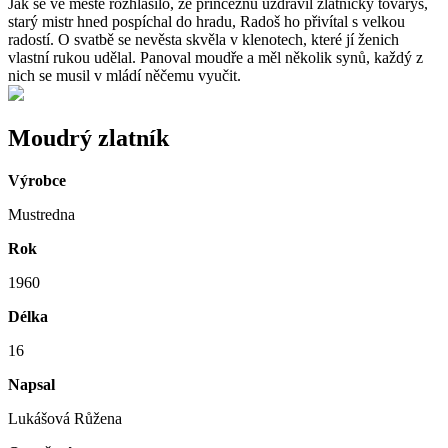
Jak se ve městě rozhlásilo, že princeznu uzdravil zlatnický tovaryš,
starý mistr hned pospíchal do hradu, Radoš ho přivítal s velkou
radostí. O svatbě se nevěsta skvěla v klenotech, které jí ženich
vlastní rukou udělal. Panoval moudře a měl několik synů, každý z
nich se musil v mládí něčemu vyučit.
Moudrý zlatník
Výrobce
Mustredna
Rok
1960
Délka
16
Napsal
Lukášová Růžena