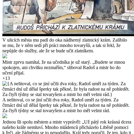
V ulicích města mu padl do oka nádherný zlatnický krám. Zalíbilo
se mu, že v něm sedí při práci mnoho tovaryšů, a tak si řekl, že
nepůjde do služby, ale že se bude učit zlatníkem.
Mistr zprvu namítal, že na učedníka je už starý. „Budete se mnou
spokojen, ani chvilku nezmařím,“ sliboval Radoš a mistr ho do
učení přijal.
+13
A nelitoval, co se jiní učili dva roky, Radoš uměl za týden. Za
čtrnáct dní už dělal šperky tak pěkné, že byla radost na ně pohledět.
Za čtyři týdny se stal tovaryšem a mistr ho měl velmi rád.
Jednou šli spolu městem a mistr vyprávěl: „Už pátý rok krásná dcera
našeho krále nemluví. Mnoho mládenců přicházelo Liběně pomoci
k řeči, ale žádnému se to nepodařilo. Král tedy poručil, že ten, kdo ji