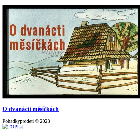
O dvanácti měsíčkách
Pohadkyprodeti © 2023