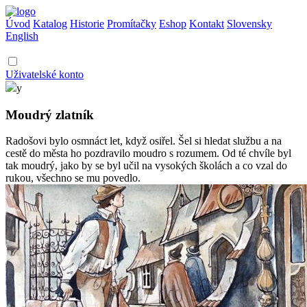
Úvod
Katalog
Historie
Promítačky
Eshop
Kontakt
Slovensky
English
Uživatelské konto
y
Moudrý zlatník
Radošovi bylo osmnáct let, když osiřel. Šel si hledat službu a na
cestě do města ho pozdravilo moudro s rozumem. Od té chvíle byl
tak moudrý, jako by se byl učil na vysokých školách a co vzal do
rukou, všechno se mu povedlo.