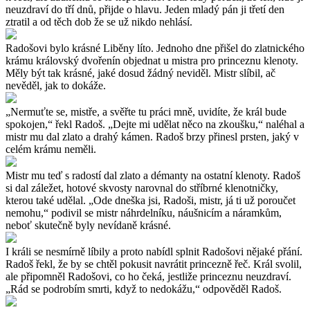
neuzdraví do tří dnů, přijde o hlavu. Jeden mladý pán ji třetí den
ztratil a od těch dob že se už nikdo nehlásí.
Radošovi bylo krásné Liběny líto. Jednoho dne přišel do zlatnického
krámu královský dvořenín objednat u mistra pro princeznu klenoty.
Měly být tak krásné, jaké dosud žádný neviděl. Mistr slíbil, ač
nevěděl, jak to dokáže.
„Nermuťte se, mistře, a svěřte tu práci mně, uvidíte, že král bude
spokojen,“ řekl Radoš. „Dejte mi udělat něco na zkoušku,“ naléhal a
mistr mu dal zlato a drahý kámen. Radoš brzy přinesl prsten, jaký v
celém krámu neměli.
Mistr mu teď s radostí dal zlato a démanty na ostatní klenoty. Radoš
si dal záležet, hotové skvosty narovnal do stříbrné klenotničky,
kterou také udělal. „Ode dneška jsi, Radoši, mistr, já ti už poroučet
nemohu,“ podivil se mistr náhrdelníku, náušnicím a náramkům,
neboť skutečně byly nevídaně krásné.
I králi se nesmírně líbily a proto nabídl splnit Radošovi nějaké přání.
Radoš řekl, že by se chtěl pokusit navrátit princezně řeč. Král svolil,
ale připomněl Radošovi, co ho čeká, jestliže princeznu neuzdraví.
„Rád se podrobím smrti, když to nedokážu,“ odpověděl Radoš.