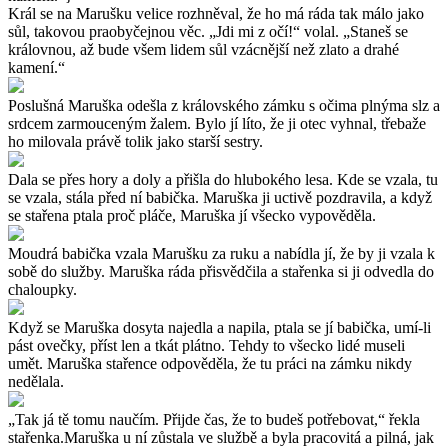
Král se na Marušku velice rozhněval, že ho má ráda tak málo jako
sůl, takovou praobyčejnou věc. „Jdi mi z očí!“ volal. „Staneš se
královnou, až bude všem lidem sůl vzácnější než zlato a drahé
kamení.“
Poslušná Maruška odešla z královského zámku s očima plnýma slz a
srdcem zarmouceným žalem. Bylo jí líto, že ji otec vyhnal, třebaže
ho milovala právě tolik jako starší sestry.
Dala se přes hory a doly a přišla do hlubokého lesa. Kde se vzala, tu
se vzala, stála před ní babička. Maruška ji uctivě pozdravila, a když
se stařena ptala proč pláče, Maruška jí všecko vypověděla.
Moudrá babička vzala Marušku za ruku a nabídla jí, že by ji vzala k
sobě do služby. Maruška ráda přisvědčila a stařenka si ji odvedla do
chaloupky.
Když se Maruška dosyta najedla a napila, ptala se jí babička, umí-li
pást ovečky, příst len a tkát plátno. Tehdy to všecko lidé museli
umět. Maruška stařence odpověděla, že tu práci na zámku nikdy
nedělala.
„Tak já tě tomu naučím. Přijde čas, že to budeš potřebovat,“ řekla
stařenka.Maruška u ní zůstala ve službě a byla pracovitá a pilná, jak