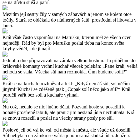
se na dívku sluší a patří.
Mezitím její sestry žily v samých zábavách a jenom se kolem otce
točily. Starší se oblékala do nádherných šatů, prostřední si libovala v
tanci.
Král však často vzpomínal na Marušku, kterou měl ze všech dcer
nejraději. Rád by byl pro Marušku poslal třeba na konec světa,
kdyby věděl, kde ji najít.
Jednoho dne připravovali na zámku velkou hostinu. Tu přiběhne do
královské komnaty vrchní kuchař všecek polekán: „Pane králi, velká
nehoda se stala. Všecka sůl nám rozmokla. Čím budeme solit?“
Král se na kuchaře rozhněval a řekl: „Když nemáš sůl, sol něčím
jiným!“Kuchař se zděšeně ptal: „Copak solí něco jako sůl?“ Král
poručil vařit bez soli a kuchaře vyhnal.
Nu což, nedalo se nic jiného dělat. Pozvaní hosté se posadili k
bohatě prostřené tabuli, ale pranic jim neslaná jídla nechutnala. Král
se znovu rozezlil a poslal na všecky strany posly pro sůl.
Poslové jeli od vsi ke vsi, od města k městu, ale všude už dosolili.
Sůl nebyla a na zámku se vařila jenom samá sladká jídla. Jenže z