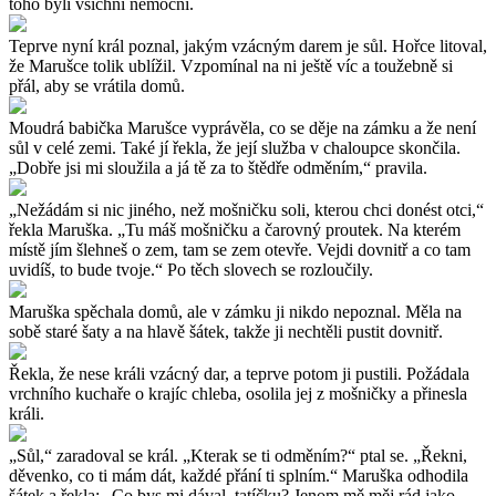
toho byli všichni nemocni.
Teprve nyní král poznal, jakým vzácným darem je sůl. Hořce litoval,
že Marušce tolik ublížil. Vzpomínal na ni ještě víc a toužebně si
přál, aby se vrátila domů.
Moudrá babička Marušce vyprávěla, co se děje na zámku a že není
sůl v celé zemi. Také jí řekla, že její služba v chaloupce skončila.
„Dobře jsi mi sloužila a já tě za to štědře odměním,“ pravila.
„Nežádám si nic jiného, než mošničku soli, kterou chci donést otci,“
řekla Maruška. „Tu máš mošničku a čarovný proutek. Na kterém
místě jím šlehneš o zem, tam se zem otevře. Vejdi dovnitř a co tam
uvidíš, to bude tvoje.“ Po těch slovech se rozloučily.
Maruška spěchala domů, ale v zámku ji nikdo nepoznal. Měla na
sobě staré šaty a na hlavě šátek, takže ji nechtěli pustit dovnitř.
Řekla, že nese králi vzácný dar, a teprve potom ji pustili. Požádala
vrchního kuchaře o krajíc chleba, osolila jej z mošničky a přinesla
králi.
„Sůl,“ zaradoval se král. „Kterak se ti odměním?“ ptal se. „Řekni,
děvenko, co ti mám dát, každé přání ti splním.“ Maruška odhodila
šátek a řekla: „Co bys mi dával, tatíčku? Jenom mě měj rád jako