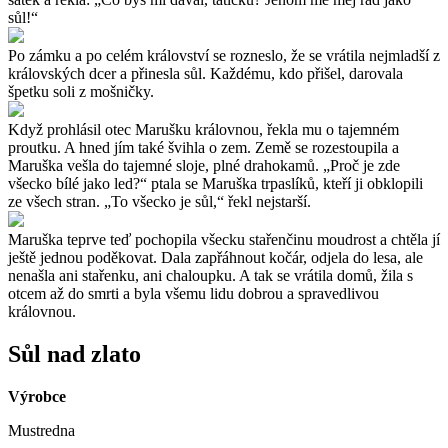
sůl!“
Po zámku a po celém království se rozneslo, že se vrátila nejmladší z
královských dcer a přinesla sůl. Každému, kdo přišel, darovala
špetku soli z mošničky.
Když prohlásil otec Marušku královnou, řekla mu o tajemném
proutku. A hned jím také švihla o zem. Země se rozestoupila a
Maruška vešla do tajemné sloje, plné drahokamů. „Proč je zde
všecko bílé jako led?“ ptala se Maruška trpaslíků, kteří ji obklopili
ze všech stran. „To všecko je sůl,“ řekl nejstarší.
Maruška teprve teď pochopila všecku stařenčinu moudrost a chtěla jí
ještě jednou poděkovat. Dala zapřáhnout kočár, odjela do lesa, ale
nenašla ani stařenku, ani chaloupku. A tak se vrátila domů, žila s
otcem až do smrti a byla všemu lidu dobrou a spravedlivou
královnou.
Sůl nad zlato
Výrobce
Mustredna