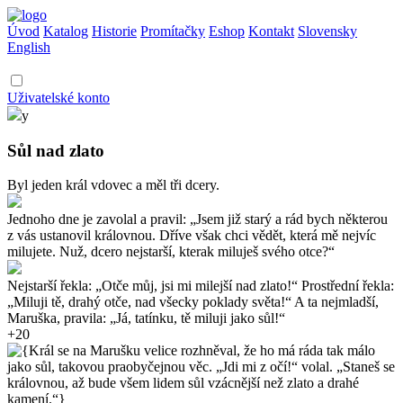
Úvod
Katalog
Historie
Promítačky
Eshop
Kontakt
Slovensky
English
Uživatelské konto
y
Sůl nad zlato
Byl jeden král vdovec a měl tři dcery.
Jednoho dne je zavolal a pravil: „Jsem již starý a rád bych některou
z vás ustanovil královnou. Dříve však chci vědět, která mě nejvíc
milujete. Nuž, dcero nejstarší, kterak miluješ svého otce?“
Nejstarší řekla: „Otče můj, jsi mi milejší nad zlato!“ Prostřední řekla:
„Miluji tě, drahý otče, nad všecky poklady světa!“ A ta nejmladší,
Maruška, pravila: „Já, tatínku, tě miluji jako sůl!“
+20