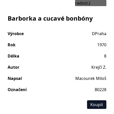
Barborka a cucavé bonbóny
Výrobce
DPraha
Rok
1970
Délka
8
Autor
Krejčí Z.
Napsal
Macourek Miloš
Označení
B0228
Koupit