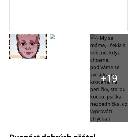
+19
Dvanáct dobrých přátel