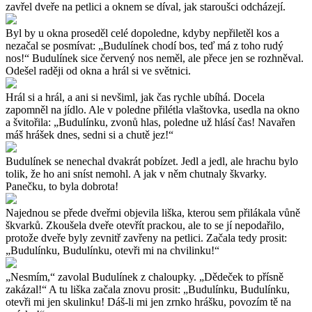
zavřel dveře na petlici a oknem se díval, jak staroušci odcházejí.
Byl by u okna proseděl celé dopoledne, kdyby nepřiletěl kos a
nezačal se posmívat: „Budulínek chodí bos, teď má z toho rudý
nos!“ Budulínek sice červený nos neměl, ale přece jen se rozhněval.
Odešel raději od okna a hrál si ve světnici.
Hrál si a hrál, a ani si nevšiml, jak čas rychle ubíhá. Docela
zapomněl na jídlo. Ale v poledne přilétla vlaštovka, usedla na okno
a švitořila: „Budulínku, zvonů hlas, poledne už hlásí čas! Navařen
máš hrášek dnes, sedni si a chutě jez!“
Budulínek se nenechal dvakrát pobízet. Jedl a jedl, ale hrachu bylo
tolik, že ho ani sníst nemohl. A jak v něm chutnaly škvarky.
Panečku, to byla dobrota!
Najednou se přede dveřmi objevila liška, kterou sem přilákala vůně
škvarků. Zkoušela dveře otevřít prackou, ale to se jí nepodařilo,
protože dveře byly zevnitř zavřeny na petlici. Začala tedy prosit:
„Budulínku, Budulínku, otevři mi na chvilinku!“
„Nesmím,“ zavolal Budulínek z chaloupky. „Dědeček to přísně
zakázal!“ A tu liška začala znovu prosit: „Budulínku, Budulínku,
otevři mi jen skulinku! Dáš-li mi jen zrnko hrášku, povozím tě na