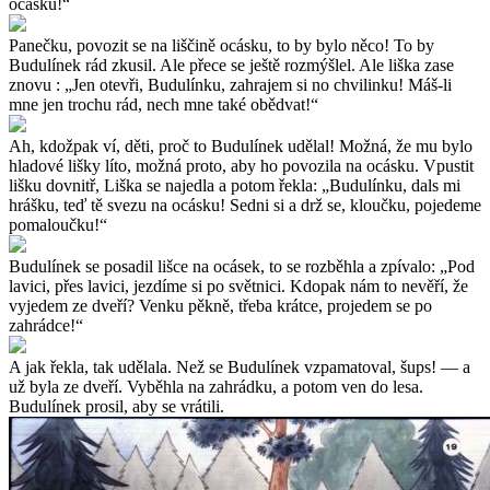
ocásku!“
Panečku, povozit se na liščině ocásku, to by bylo něco! To by
Budulínek rád zkusil. Ale přece se ještě rozmýšlel. Ale liška zase
znovu : „Jen otevři, Budulínku, zahrajem si no chvilinku! Máš-li
mne jen trochu rád, nech mne také obědvat!“
Ah, kdožpak ví, děti, proč to Budulínek udělal! Možná, že mu bylo
hladové lišky líto, možná proto, aby ho povozila na ocásku. Vpustit
lišku dovnitř, Liška se najedla a potom řekla: „Budulínku, dals mi
hrášku, teď tě svezu na ocásku! Sedni si a drž se, kloučku, pojedeme
pomaloučku!“
Budulínek se posadil lišce na ocásek, to se rozběhla a zpívalo: „Pod
lavici, přes lavici, jezdíme si po světnici. Kdopak nám to nevěří, že
vyjedem ze dveří? Venku pěkně, třeba krátce, projedem se po
zahrádce!“
A jak řekla, tak udělala. Než se Budulínek vzpamatoval, šups! — a
už byla ze dveří. Vyběhla na zahrádku, a potom ven do lesa.
Budulínek prosil, aby se vrátili.