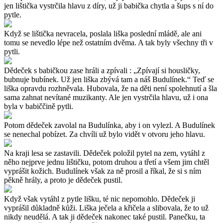
jen lištička vystrčila hlavu z díry, už ji babička chytla a šups s ní do
pytle.
Když se lištička nevracela, poslala liška poslední mládě, ale ani
tomu se nevedlo lépe než ostatním dvěma. A tak byly všechny tři v
pytli.
Dědeček s babičkou zase hráli a zpívali : „Zpívají si housličky,
bubnuje bubínek. Už jen liška zbývá tam a náš Budulínek.“ Teď se
liška opravdu rozhněvala. Hubovala, že na děti není spolehnutí a šla
sama zahnat nevítané muzikanty. Ale jen vystrčila hlavu, už i ona
byla v babiččině pytli.
Potom dědeček zavolal na Budulínka, aby i on vylezl. A Budulínek
se nenechal pobízet. Za chvíli už bylo vidět v otvoru jeho hlavu.
Na kraji lesa se zastavili. Dědeček položil pytel na zem, vytáhl z
něho nejprve jednu lištičku, potom druhou a třetí a všem jim chtěl
vyprášit kožich. Budulínek však za ně prosil a říkal, že si s ním
pěkně hrály, a proto je dědeček pustil.
Když však vytáhl z pytle lišku, té nic nepomohlo. Dědeček ji
vyprášil důkladně kůži. Liška ječela a křičela a slibovala, že to už
nikdy neudělá. A tak ji dědeček nakonec také pustil. Panečku, ta