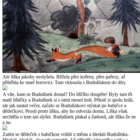
Ale liška jakoby neslyšela. Běžela přes kořeny, přes pařezy, až
přiběhla ke staré borovici. Tam vklouzla s Budulínkem do díry.
A víte, kam se Budulínek dostal? Do liščího doupěte! Byly tam tři
malé lištičky a Budulínek si s nimi musel hrát. Pěkně si spolu hráli,
ale jak nastal večer, začalo se Budulínkovi stýskat po babičce a
dědečkovi. Prosil proto lišku, aby ho odvezla domu. Liška však
nechtěla o tom ani slyšet. Budulínek plakal a žadonil, ale liška že ne
a ne.
Zatím se dědeček s babičkou vrátili z města a hledali Budulínka.
Hledali, hledali, ale najít nemohli. Až přiletěla klevetilka sojka a