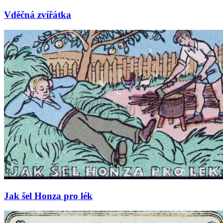
Vděčná zvířátka
Jak šel Honza pro lék