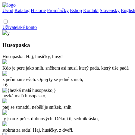
Úvod
Katalog
Historie
Promítačky
Eshop
Kontakt
Slovensky
Englis
Uživatelské konto
y
Husopaska
Husopaska. Haj, husičky, husy!
Kdo je pere jako sníh, sněhem asi musí, který padá, který tiše padá
z peřin zimavých. Optej ty se jedné z nich,
+6
hezká malá husopasko,
ptej se strnadů, nebělí je snížek, sníh,
ty jsou z pršek dubnových. Děkuji ti, sedmikrásko,
stokrát za radu! Haj, husičky, z dveří,