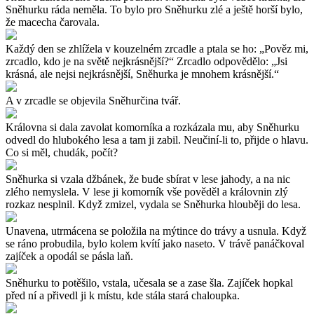
Sněhurku ráda neměla. To bylo pro Sněhurku zlé a ještě horší bylo,
že macecha čarovala.
Každý den se zhlížela v kouzelném zrcadle a ptala se ho: „Pověz mi,
zrcadlo, kdo je na světě nejkrásnější?“ Zrcadlo odpovědělo: „Jsi
krásná, ale nejsi nejkrásnější, Sněhurka je mnohem krásnější.“
A v zrcadle se objevila Sněhurčina tvář.
Královna si dala zavolat komorníka a rozkázala mu, aby Sněhurku
odvedl do hlubokého lesa a tam ji zabil. Neučiní-li to, přijde o hlavu.
Co si měl, chudák, počít?
Sněhurka si vzala džbánek, že bude sbírat v lese jahody, a na nic
zlého nemyslela. V lese ji komorník vše pověděl a královnin zlý
rozkaz nesplnil. Když zmizel, vydala se Sněhurka hlouběji do lesa.
Unavena, utrmácena se položila na mýtince do trávy a usnula. Když
se ráno probudila, bylo kolem kvítí jako naseto. V trávě panáčkoval
zajíček a opodál se pásla laň.
Sněhurku to potěšilo, vstala, učesala se a zase šla. Zajíček hopkal
před ní a přivedl ji k místu, kde stála stará chaloupka.