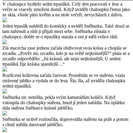
V chaloupce bydlelo sedm trpaslíků. Celý den pracovali v lese a
večer se vracely zmoženi domů. Když uviděli chaloupku čistou jako
ze skla, všude plno květin a na stole večeři, nevycházeli z údivu.
Jeden trpaslík nahlédl do komůrky a uviděl Sněhurku. Také druzí se
tam nahrnuli a rádi ji přijali mezi sebe. Sněhurka zůstala v
chaloupce, dobře se o trpaslíky starala a oni ji měli velice rádi.
Zlá macecha zase jednou začala obdivovat svou krásu a chopila se
zrcadla. „Pověz mi, zrcadlo, kdo je na světě nejkrásnější?“ ptala se a
zrcadlo odpovědělo: „Jsi krásná, ale nejsi nejkrásnější. U sedmi
trpaslíků žije kráska spanilejší…“
Rozlícená královna začala čarovat. Proměnila se ve stařenu, vzala
otrávené jablko a vydala se do lesa. Šla, šla, až uviděla chaloupku
sedmi trpaslíků.
Sněhurka nic netušila, pekla svým kamarádům koláče. Když
vstoupila do chaloupky stařena, hned jí jeden nabídla. Na oplátku
dala stařena Sněhurce krásné jablíčko.
Sněhurka se uctivě rozloučila, doprovodila stařenu na práh a potom
s chutí snědla darované jablíčko.