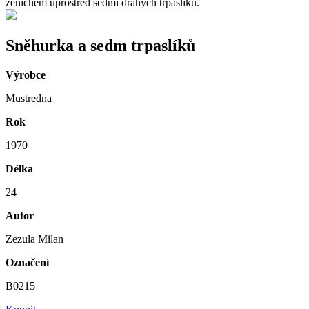
ženichem uprostřed sedmi drahých trpaslíků.
Sněhurka a sedm trpaslíků
Výrobce
Mustredna
Rok
1970
Délka
24
Autor
Zezula Milan
Označení
B0215