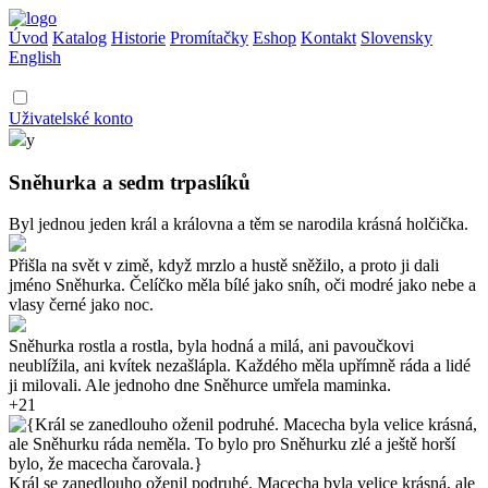
Úvod
Katalog
Historie
Promítačky
Eshop
Kontakt
Slovensky
English
Uživatelské konto
y
Sněhurka a sedm trpaslíků
Byl jednou jeden král a královna a těm se narodila krásná holčička.
Přišla na svět v zimě, když mrzlo a hustě sněžilo, a proto ji dali
jméno Sněhurka. Čelíčko měla bílé jako sníh, oči modré jako nebe a
vlasy černé jako noc.
Sněhurka rostla a rostla, byla hodná a milá, ani pavoučkovi
neublížila, ani kvítek nezašlápla. Každého měla upřímně ráda a lidé
ji milovali. Ale jednoho dne Sněhurce umřela maminka.
+21
Král se zanedlouho oženil podruhé. Macecha byla velice krásná, ale