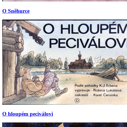
O Sněhurce
O hloupém peciválovi