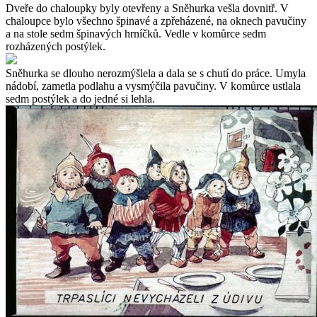
Dveře do chaloupky byly otevřeny a Sněhurka vešla dovnitř. V
chaloupce bylo všechno špinavé a zpřeházené, na oknech pavučiny
a na stole sedm špinavých hrníčků. Vedle v komůrce sedm
rozházených postýlek.
Sněhurka se dlouho nerozmýšlela a dala se s chutí do práce. Umyla
nádobí, zametla podlahu a vysmýčila pavučiny. V komůrce ustlala
sedm postýlek a do jedné si lehla.