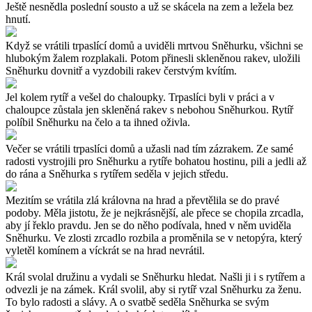
Ještě nesnědla poslední sousto a už se skácela na zem a ležela bez
hnutí.
Když se vrátili trpaslící domů a uviděli mrtvou Sněhurku, všichni se
hlubokým žalem rozplakali. Potom přinesli skleněnou rakev, uložili
Sněhurku dovnitř a vyzdobili rakev čerstvým kvítím.
Jel kolem rytíř a vešel do chaloupky. Trpaslíci byli v práci a v
chaloupce zůstala jen skleněná rakev s nebohou Sněhurkou. Rytíř
políbil Sněhurku na čelo a ta ihned oživla.
Večer se vrátili trpaslíci domů a užasli nad tím zázrakem. Ze samé
radosti vystrojili pro Sněhurku a rytíře bohatou hostinu, pili a jedli až
do rána a Sněhurka s rytířem seděla v jejich středu.
Mezitím se vrátila zlá královna na hrad a převtělila se do pravé
podoby. Měla jistotu, že je nejkrásnější, ale přece se chopila zrcadla,
aby jí řeklo pravdu. Jen se do něho podívala, hned v něm uviděla
Sněhurku. Ve zlosti zrcadlo rozbila a proměnila se v netopýra, který
vyletěl komínem a víckrát se na hrad nevrátil.
Král svolal družinu a vydali se Sněhurku hledat. Našli ji i s rytířem a
odvezli je na zámek. Král svolil, aby si rytíř vzal Sněhurku za ženu.
To bylo radosti a slávy. A o svatbě seděla Sněhurka se svým