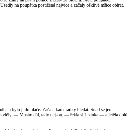
Usedly na poupátka postižená nejvíce a začaly ošklivé mšice obírat.
dila a bylo jí do pláče. Začala kamarádky hledat. Snad se jen
y poděly. — Musím dál, tady nejsou, — řekla si Lízinka — a letěla dolů