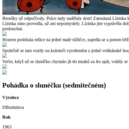
Berušky už odpočívaly. Práce tady nadělaly dost! Zatoulaná Lízinka k
Lízinka ráno provedla, už ani nepomyslely. Lízinka jim vyprávěla dob
poslouchat.
Honem posbírala mšice na jedné malé růžičce, najedla se a potom běžel
Společně se tam vozily na kolotoči vyrobeném z jedné velikánské houb
Večer, když už se sluníčko chystalo jít do mraků za les spát, vrátil
Pohádka o slunéčku (sedmitečném)
Výrobce
DBratislava
Rok
1963