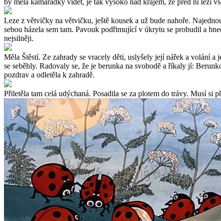
by měla kamarádky vidět, je tak vysoko nad krajem, že před ní leží všec
Leze z větvičky na větvičku, ještě kousek a už bude nahoře. Najednou
sebou házela sem tam. Pavouk podřimující v úkrytu se probudil a hned 
nejsilněji.
Měla Štěstí. Ze zahrady se vracely děti, uslyšely její nářek a volání a
se seběhly. Radovaly se, že je berunka na svobodě a říkaly jí: Berun
pozdrav a odletěla k zahradě.
Přiletěla tam celá udýchaná. Posadila se za plotem do trávy. Musí si 