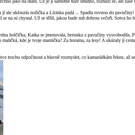
hno jako na dlani. Už je jí samotné tuze smutno, rozhlíží se, ale zase ni
 jí ale uklouzla nožička a Lízinka padá ... Spadla rovnou do pavučiny!
se na ni chystal. Už se těšil, jakou bude mít dobrou večeři. Sotva ho b
 jedna holčička, Katka se jmenovala, berunku z pavučiny vysvobodila. Polo
ko maličká, kde je tvoje mamička? Za horama, za lesy! A ukázaly jí ce
přece trochu odpočinout a hlavně rozmyslet, co kamarádkám řekne, až se