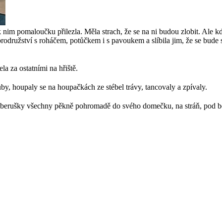
 nim pomaloučku přilezla. Měla strach, že se na ni budou zlobit. Ale kd
rodružství s roháčem, potůčkem i s pavoukem a slíbila jim, že se bude
a za ostatními na hřiště.
y, houpaly se na houpačkách ze stébel trávy, tancovaly a zpívaly.
y se berušky všechny pěkně pohromadě do svého domečku, na stráň, pod 