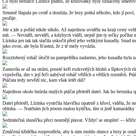
Co bylo berunce Lízince platno, že křižovatky byly označeny směrovka
Smutně šlapala po cestě a doufala, že brzy potká někoho, kdo jí poví, 
prožije.
Jde a jde a pořád nikde nikdo. Až najednou uviděla na kraji cesty veli
mít. — Neviděl, neviděl, a kdybych viděl, stejně jim ty tečky počíta
Lízinka jen tak tak stačila uskočit před jeho velikými kusadly. Snad 
jako zvon, ale byla šťastná, že z té mely vyvázla.
Rozzlobený roháč útočil na pampelišku nadarmo, jeho kusadla byla na 
Zastavila se až na stráni, poseté keři rozkvetlých hlohů a šípkových
vyprávěla, tím v její řeči nabýval roháč větších a větších rozměrů. P
Ptáčata tedy nevědí nic, kam však letět dál?
Najednou okolo hnízda malých ptáčat přeletěl datel. Jak ho berunka spat
Datel přeletěl, Lízinka vystrčila hlavičku opatrně z křoví, viděla, že
obloha. — Natrhám jich jenom malou kytičku, tím si jistě kamarádky u
Sedmitečná slunéčka přeci neumějí plavat. Vždyť se utopím! — křičela
Zmáčená křidélka rozprostřela, aby k nim mohlo slunce a brzy je osuš