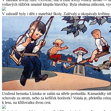
voňavých růžiček smutně klopila hlavičky. Byla obalena mšicemi, vysá
V zahradě byly i děti z mateřské školy. Zalévaly a okopávaly květiny.
Uražená berunka Lízinka se zatím na střeše probudila. Kamarádky nikde
schovaly za strom, nebo za keříček borůvek? Volala je, přeletěla celo
k lesu, na křižovatku dvou cest.