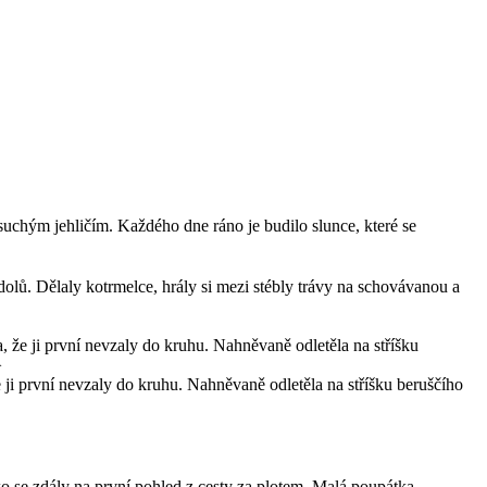
uchým jehličím. Každého dne ráno je budilo slunce, které se
e dolů. Dělaly kotrmelce, hrály si mezi stébly trávy na schovávanou a
e ji první nevzaly do kruhu. Nahněvaně odletěla na stříšku beruščího
ko se zdály na první pohled z cesty za plotem. Malá poupátka