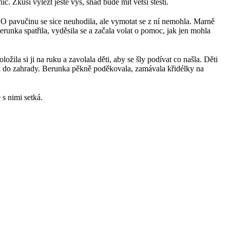
c. Zkusí vylézt ještě výš, snad bude mít větší štěstí.
 O pavučinu se sice neuhodila, ale vymotat se z ní nemohla. Marně
erunka spatřila, vyděsila se a začala volat o pomoc, jak jen mohla
žila si ji na ruku a zavolala děti, aby se šly podívat co našla. Děti
stu do zahrady. Berunka pěkně poděkovala, zamávala křidélky na
 s nimi setká.