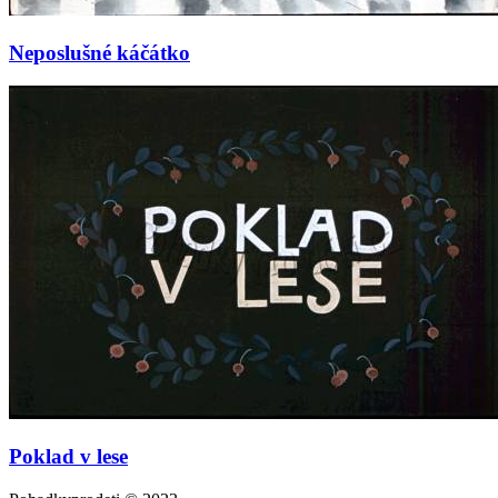
Neposlušné káčátko
Poklad v lese