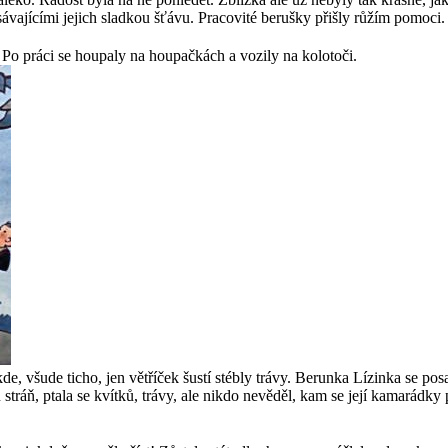
vajícími jejich sladkou šťávu. Pracovité berušky přišly růžím pomoci. 
 Po práci se houpaly na houpačkách a vozily na kolotoči.
, všude ticho, jen větříček šustí stébly trávy. Berunka Lízinka se posa
u stráň, ptala se kvítků, trávy, ale nikdo nevěděl, kam se její kamarádk