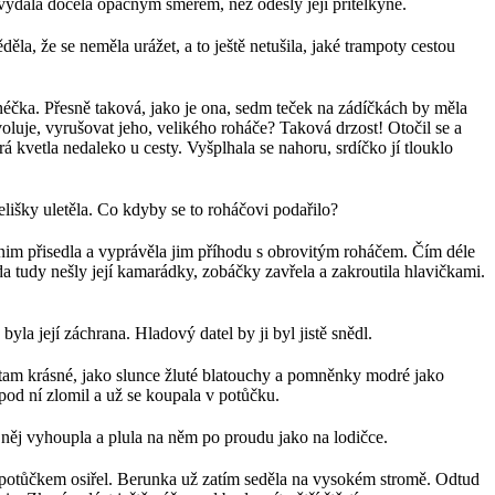
 vydala docela opačným směrem, než odešly její přítelkyně.
ěla, že se neměla urážet, a to ještě netušila, jaké trampoty cestou
lunéčka. Přesně taková, jako je ona, sedm teček na zádíčkách by měla
oluje, vyrušovat jeho, velikého roháče? Taková drzost! Otočil se a
á kvetla nedaleko u cesty. Vyšplhala se nahoru, srdíčko jí tlouklo
lišky uletěla. Co kdyby se to roháčovi podařilo?
 nim přisedla a vyprávěla jim příhodu s obrovitým roháčem. Čím déle
da tudy nešly její kamarádky, zobáčky zavřela a zakroutila hlavičkami.
byla její záchrana. Hladový datel by ji byl jistě snědl.
tly tam krásné, jako slunce žluté blatouchy a pomněnky modré jako
pod ní zlomil a už se koupala v potůčku.
 něj vyhoupla a plula na něm po proudu jako na lodičce.
ti potůčkem osiřel. Berunka už zatím seděla na vysokém stromě. Odtud