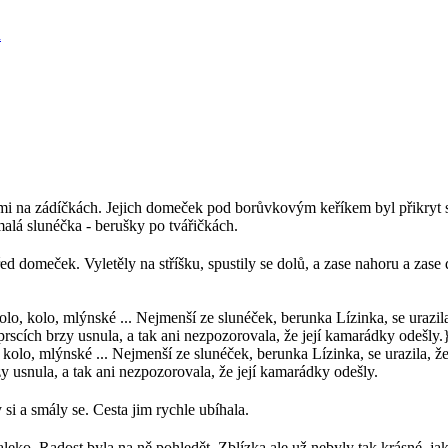
h
ami na zádíčkách. Jejich domeček pod borůvkovým keříkem byl přikryt s
alá slunéčka - berušky po tvářičkách.
před domeček. Vyletěly na stříšku, spustily se dolů, a zase nahoru a zas
 kolo, mlýnské ... Nejmenší ze slunéček, berunka Lízinka, se urazila, ž
y usnula, a tak ani nezpozorovala, že její kamarádky odešly.
si a smály se. Cesta jim rychle ubíhala.
aleko. Radost byla na ně pohledět. Zblízka ale už nebyly tak krásné, ja