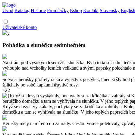
Úvod
Katalog
Historie
Promítačky
Eshop
Kontakt
Slovensky
Englis
Uživatelské konto
y
Pohádka o slunéčku sedmitečném
Na stráni pod vysokým lesem žila slunéčka. Byla to ta se sedmi tečk
vyhouplo nad vrcholky lesních velikánů a svými paprsky polechtalo m
Sotva si berušky protřely očka a vylezly z postýlek, hned si šly hrát 
šplíchaly po sobě kapkami třpytivé rosy.
+22
Když se dosyta vyskákaly, pochytaly se za křidélka a zahrály si Kolo,
domečku a tam se vyhřívala na sluníčku. V jeho teplých paprscích brz
Berušky měly namířeno do zahrady. Cestou vesele poletovaly, zpívaly 
V zahradě kvetly růže. Červeně, bílé a žluté květy voněly široko — d