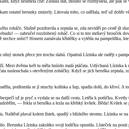
mi, když neuměla číst! Zůstala stát, dlouho se rozmýšlela, ale pak se
kam ostatní berunky zmizely. Litovala toho, co udělala, teď už dohře věd
kého roháče. Slušně pozdravila a zeptala se, zda neviděl po cestě jít s
t nebudu! — zabručel rozzlobený roháč. Co si to ten mrňavý brouček dov
mě nechce sníst?! Honem zamávala křidélky a vylétla na pampelišku, kter
silný stonek přece jen trochu slabá. Opatrná Lízinka ale raději s pampe
 růží. Mezi dvěma keři tu měla hnízdo malá ptáčata. Udýchaná Lízinka k
táčata naslouchala s otevřenými zobáčky. Když se jich beruška zeptala, z
řila, podlomila se jí strachy kolínka a šup, spadla dolů, do křoví. A to 
 nebezpečí už je pryč a vydala se na další cestu. Letěla k potůčku. Kve
dobřím, — řekla si beruška a lezla na křehký kvítek. Běda! Kvítek se 
. Naštěstí plaval kolem lístek, spadlý s blízkého stromu. Lízinka se na
ilo. Berunka Lízinka zakrátko svoji lodičku opustila. Lísteček na pou