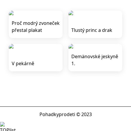
Proč modrý zvoneček
přestal plakat
Tlustý princ a drak
Demänovské jeskyně
V pekárně
1.
Pohadkyprodeti © 2023