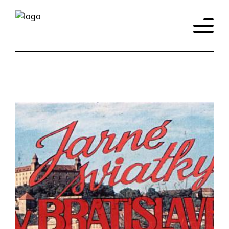
Úvod
Katalog
Historie
Promítačky
Eshop
y
Kontakt
Slovensky
English